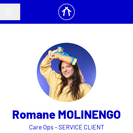
Partager la page
MENU CARRIÈRE
Romane MOLINENGO
Care Ops – SERVICE CLIENT